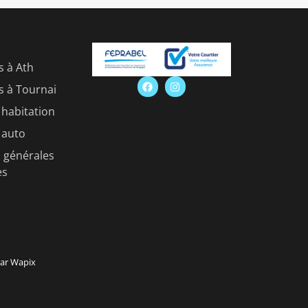
s à Ath
s à Tournai
habitation
 auto
 générales
es
par
Wapix