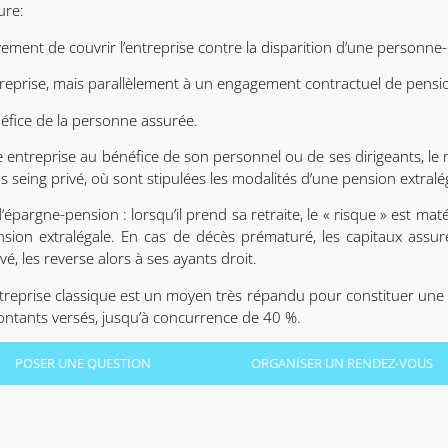
ure:
ivement de couvrir l’entreprise contre la disparition d’une personne-c
ntreprise, mais parallèlement à un engagement contractuel de pensio
néfice de la personne assurée.
e entreprise au bénéfice de son personnel ou de ses dirigeants, le r
us seing privé, où sont stipulées les modalités d’une pension extralé
d’épargne-pension : lorsqu’il prend sa retraite, le « risque » est mat
nsion extralégale. En cas de décès prématuré, les capitaux assuré
vé, les reverse alors à ses ayants droit.
ntreprise classique est un moyen très répandu pour constituer une
montants versés, jusqu’à concurrence de 40 %.
POSER UNE QUESTION
ORGANISER UN RENDEZ-VOUS